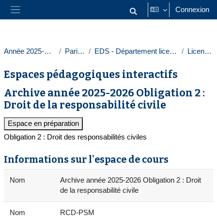
Passer au contenu principal
Connexion
Activer/désactiver la saisie
Panneau latéral
Année 2025-2026
Paris 1
EDS - Département licences
Licences
Espaces pédagogiques interactifs
Archive année 2025-2026 Obligation 2 :
Droit de la responsabilité civile
Espace en préparation
Obligation 2 : Droit des responsabilités civiles
Informations sur l'espace de cours
Nom
Archive année 2025-2026 Obligation 2 : Droit
de la responsabilité civile
Nom
RCD-PSM