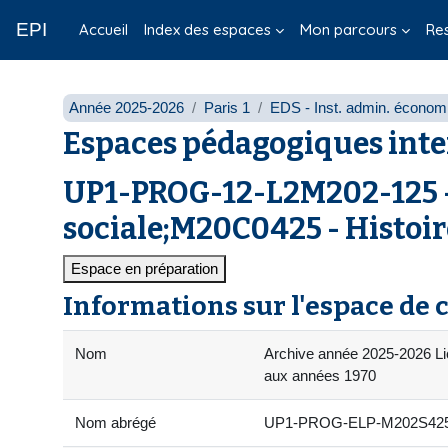
Passer au contenu principal
EPI
Accueil
Index des espaces
Mon parcours
Re
Année 2025-2026
Paris 1
EDS - Inst. admin. économi
Espaces pédagogiques inte
UP1-PROG-12-L2M202-125 -
sociale;M20C0425 - Histoire
Espace en préparation
Informations sur l'espace de 
Nom
Archive année 2025-2026 Lic
aux années 1970
Nom abrégé
UP1-PROG-ELP-M202S425-01 -