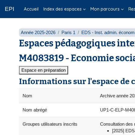
Passer au contenu principal
EPI
Accueil
Index des espaces
Mon parcours
Re
Année 2025-2026
Paris 1
EDS - Inst. admin. économi
Espaces pédagogiques inte
M4083819 - Economie social
Espace en préparation
Informations sur l'espace de 
Nom
Archive année 202
Nom abrégé
UP1-C-ELP-M40838
Groupes utilisateurs inscrits
Consultation des r
[2025] EDS