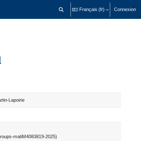
Français ‎(fr)‎
Connexion
Activer/désactiver la saisie de recherch
l
tin-Lapoirie
 (groups-matiM4083819-2025)