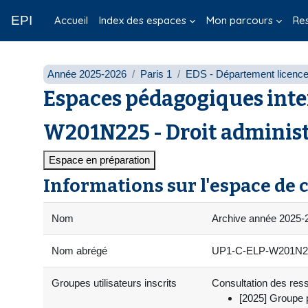
Passer au contenu principal
EPI
Accueil
Index des espaces
Mon parcours
Re
Année 2025-2026
Paris 1
EDS - Département licenc
Espaces pédagogiques inte
W201N225 - Droit administr
Espace en préparation
Informations sur l'espace de 
Nom
Archive année 2025-20
Nom abrégé
UP1-C-ELP-W201N225
Groupes utilisateurs inscrits
Consultation des resso
[2025] Groupe p