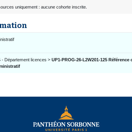
sources uniquement : aucune cohorte inscrite.
rmation
istratif
 - Département licences >
UP1-PROG-26-L2W201-125 Référence c
inistratif