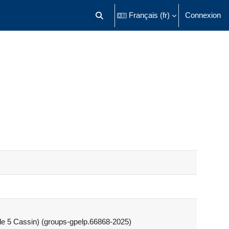
Français ‎(fr)‎
Connexion
Activer/désactiver la saisie de recherch
lle 5 Cassin) (groups-gpelp.66868-2025)