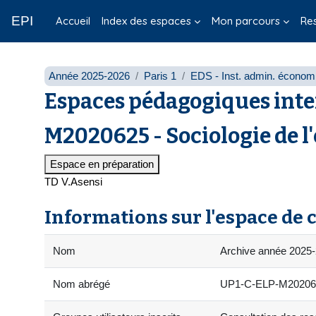
Passer au contenu principal
EPI
Accueil
Index des espaces
Mon parcours
Re
Année 2025-2026
Paris 1
EDS - Inst. admin. économi
Espaces pédagogiques inte
M2020625 - Sociologie de l'
Espace en préparation
TD V.Asensi
Informations sur l'espace de 
Nom
Archive année 2025-2
Nom abrégé
UP1-C-ELP-M202062