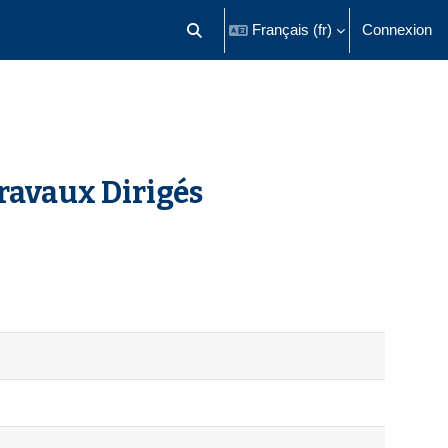
Français ‎(fr)‎
Connexion
Activer/désactiver la saisie de recherch
Travaux Dirigés