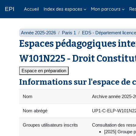
Passer au contenu principal
EPI
Accueil
Index des espaces
Mon parcours
Re
Année 2025-2026
Paris 1
EDS - Département licenc
Espaces pédagogiques inte
W101N225 - Droit Constitut
Espace en préparation
Informations sur l'espace de 
Nom
Archive année 2025-20
Nom abrégé
UP1-C-ELP-W101N225-
Groupes utilisateurs inscrits
Consultation des resso
[2025] Groupe p