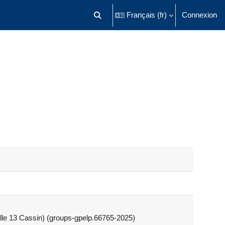
Français ‎(fr)‎
Connexion
Activer/désactiver la saisie de recherch
lle 13 Cassin) (groups-gpelp.66765-2025)