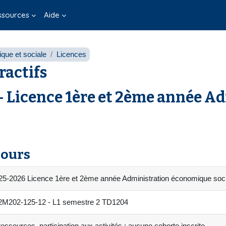
ssources
Aide
que et sociale
Licences
ractifs
 Licence 1ère et 2ème année A
cours
25-2026 Licence 1ère et 2ème année Administration économique soc
202-125-12 - L1 semestre 2 TD1204
essources, participation aux activités : aucune cohorte inscrite.