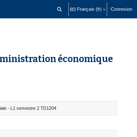
Français ‎(fr)‎
Connexion
Activer/désactiver la saisie de recherch
dministration économique
iale - L1 semestre 2 TD1204