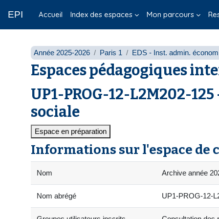
Passer au contenu principal
EPI
Accueil
Index des espaces
Mon parcours
Re
Année 2025-2026
Paris 1
EDS - Inst. admin. économi
Espaces pédagogiques inte
UP1-PROG-12-L2M202-125 -
sociale
Espace en préparation
Informations sur l'espace de 
Nom
Archive année 20
Nom abrégé
UP1-PROG-12-L2M
Groupes utilisateurs inscrits
Consultation des r