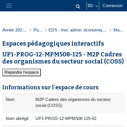
Passer au contenu principal
Connexion
Activer/désactiver la saisie
Panneau latéral
Année 2025-2026
Paris 1
EDS - Inst. admin. économique et sociale
Masters
Espaces pédagogiques interactifs
UP1-PROG-12-MPM508-125 - M2P Cadres
des organismes du secteur social (COSS)
Rejoindre l'espace
Informations sur l'espace de cours
Nom
M2P Cadres des organismes du secteur
social (COSS)
Nom abrégé
UP1-PROG-12-MPM508-125-02