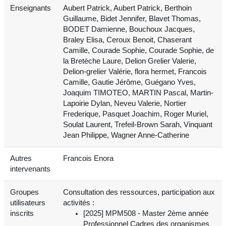
Enseignants
Aubert Patrick, Aubert Patrick, Berthoin
Guillaume, Bidet Jennifer, Blavet Thomas,
BODET Damienne, Bouchoux Jacques,
Braley Elisa, Ceroux Benoit, Chaserant
Camille, Courade Sophie, Courade Sophie, de
la Bretèche Laure, Delion Grelier Valerie,
Delion-grelier Valérie, flora hermet, Francois
Camille, Gautie Jérôme, Guégano Yves,
Joaquim TIMOTEO, MARTIN Pascal, Martin-
Lapoirie Dylan, Neveu Valerie, Nortier
Frederique, Pasquet Joachim, Roger Muriel,
Soulat Laurent, Trefeil-Brown Sarah, Vinquant
Jean Philippe, Wagner Anne-Catherine
Autres
Francois Enora
intervenants
Groupes
Consultation des ressources, participation aux
utilisateurs
activités :
inscrits
[2025] MPM508 - Master 2ème année
Professionnel Cadres des organismes