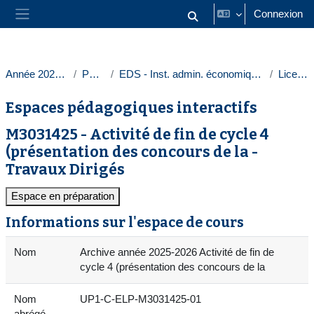
Passer au contenu principal
Connexion
Activer/désactiver la saisie
Panneau latéral
Année 2025-2026
Paris 1
EDS - Inst. admin. économique et sociale
Licences
Espaces pédagogiques interactifs
M3031425 - Activité de fin de cycle 4
(présentation des concours de la -
Travaux Dirigés
Espace en préparation
Informations sur l'espace de cours
Nom
Archive année 2025-2026 Activité de fin de
cycle 4 (présentation des concours de la
Nom
UP1-C-ELP-M3031425-01
abrégé