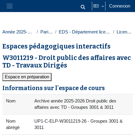
Passer au contenu principal
Connexion
Activer/désactiver la saisie
Panneau latéral
Année 2025-2026
Paris 1
EDS - Département licences
Licences
Espaces pédagogiques interactifs
W3011219 - Droit public des affaires avec
TD - Travaux Dirigés
Espace en préparation
Informations sur l'espace de cours
Nom
Archive année 2025-2026 Droit public des
affaires avec TD - Groupes 3001 & 3011
Nom
UP1-C-ELP-W3011219-26 - Groupes 3001 &
abrégé
3011