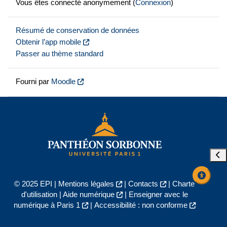
Vous êtes connecté anonymement (
Connexion
)
Résumé de conservation de données
Obtenir l’app mobile
Passer au thème standard
Fourni par
Moodle
Ouvr
© 2025 EPI |
Mentions légales
|
Contacts
|
Charte
d'utilisation
|
Aide numérique
|
Enseigner avec le
numérique à Paris 1
|
Accessibilité : non conforme