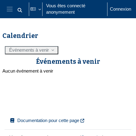
Passer au contenu principal
Vous êtes connecté
Connexion
anonymement
Activer/désactiver la saisie de recherche
Panneau latéral
Calendrier
Événements à venir
Événements à venir
Aucun événement à venir
Documentation pour cette page