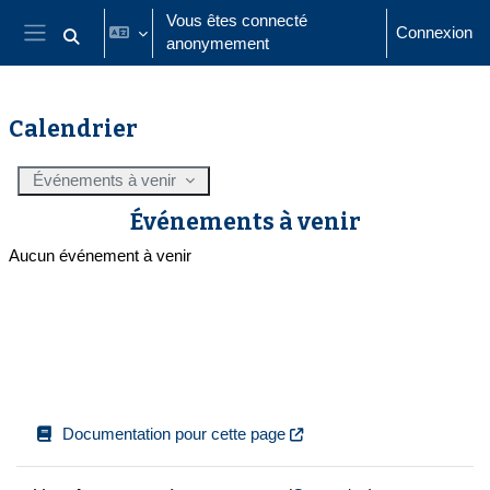
Passer au contenu principal
Vous êtes connecté
Connexion
anonymement
Activer/désactiver la saisie de recherche
Panneau latéral
Calendrier
Événements à venir
Événements à venir
Aucun événement à venir
Documentation pour cette page