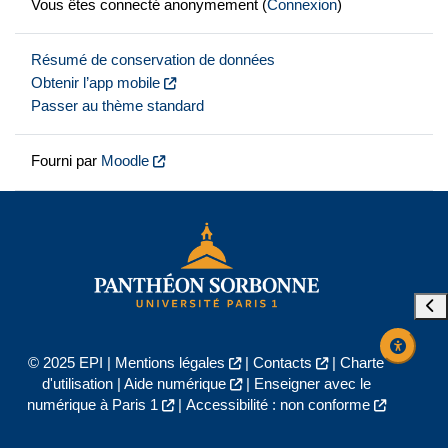
Vous êtes connecté anonymement (
Connexion
)
Résumé de conservation de données
Obtenir l’app mobile
Passer au thème standard
Fourni par
Moodle
Ouvr
© 2025 EPI |
Mentions légales
|
Contacts
|
Charte
d'utilisation
|
Aide numérique
|
Enseigner avec le
numérique à Paris 1
|
Accessibilité : non conforme