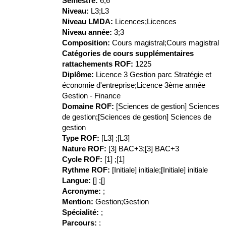
Semestre
:
6;6
Niveau
:
L3;L3
Niveau LMDA
:
Licences;Licences
Niveau année
:
3;3
Composition
:
Cours magistral;Cours magistral
Catégories de cours supplémentaires
rattachements ROF
:
1225
Diplôme
:
Licence 3 Gestion parc Stratégie et
économie d'entreprise;Licence 3ème année
Gestion - Finance
Domaine ROF
:
[Sciences de gestion] Sciences
de gestion;[Sciences de gestion] Sciences de
gestion
Type ROF
:
[L3] ;[L3]
Nature ROF
:
[3] BAC+3;[3] BAC+3
Cycle ROF
:
[1] ;[1]
Rythme ROF
:
[Initiale] initiale;[Initiale] initiale
Langue
:
[] ;[]
Acronyme
:
;
Mention
:
Gestion;Gestion
Spécialité
:
;
Parcours
:
;