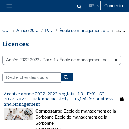
Passer au contenu principal
Connexion
Activer/désactiver la saisie
Panneau latéral
Cours
Année 2022-2023
Paris 1
École de management de la Sorbonne
Licences
Licences
Catégories de cours
Rechercher des cours
Rechercher des cours
Archive année 2022-2023 Anglais - L3 - EMS - S2
2022-2023 - Lucienne Mc Kirdy - English for Business
and Management
Composante
:
École de management de la
Sorbonne;École de management de la
Sorbonne