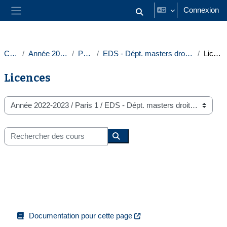
Passer au contenu principal
Connexion
Activer/désactiver la saisie
Panneau latéral
Cours
Année 2022-2023
Paris 1
EDS - Dépt. masters droit intern. europ.
Licences
Licences
Catégories de cours
Rechercher des cours
Rechercher des cours
Documentation pour cette page