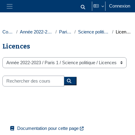
Passer au contenu principal
Connexion
Activer/désactiver la saisie
Panneau latéral
Cours
Année 2022-2023
Paris 1
Science politique
Licences
Licences
Catégories de cours
Rechercher des cours
Rechercher des cours
Documentation pour cette page