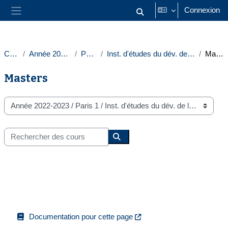
Passer au contenu principal
Connexion
Activer/désactiver la saisie
Panneau latéral
Cours
Année 2022-2023
Paris 1
Inst. d'études du dév. de la Sorbonne
Masters
Masters
Catégories de cours
Rechercher des cours
Rechercher des cours
Documentation pour cette page