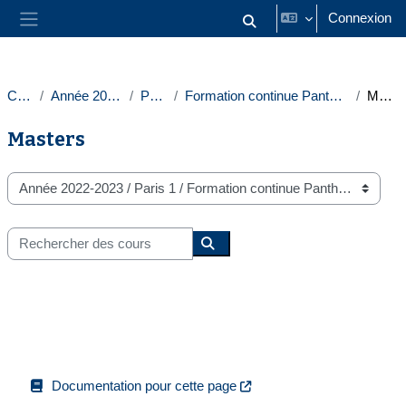
Passer au contenu principal
Connexion
Activer/désactiver la saisie
Panneau latéral
Cours
Année 2022-2023
Paris 1
Formation continue Panthéon-Sorbonne
Masters
Masters
Catégories de cours
Rechercher des cours
Rechercher des cours
Documentation pour cette page