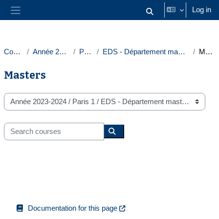
Skip to main content
Log in
Toggle search input
Side panel
Courses
Année 2023-2024
Paris 1
EDS - Département masters droit public
Masters
Masters
Course categories
Search courses
Search courses
Documentation for this page