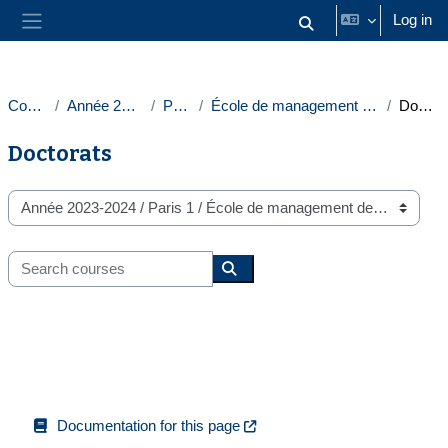
Skip to main content
Log in
Toggle search input
Side panel
Courses
Année 2023-2024
Paris 1
École de management de la Sorbonne
Doctorats
Doctorats
Course categories
Search courses
Search courses
Documentation for this page