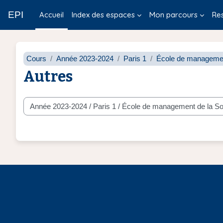
Passer au contenu principal
EPI
Accueil
Index des espaces
Mon parcours
Re
Cours
Année 2023-2024
Paris 1
École de managemen
Autres
Catégories de cours