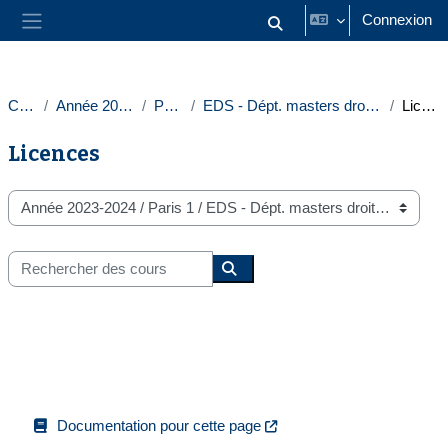
Passer au contenu principal
Connexion
Activer/désactiver la saisie
Panneau latéral
Cours
Année 2023-2024
Paris 1
EDS - Dépt. masters droit intern. europ.
Licences
Licences
Catégories de cours
Rechercher des cours
Rechercher des cours
Documentation pour cette page