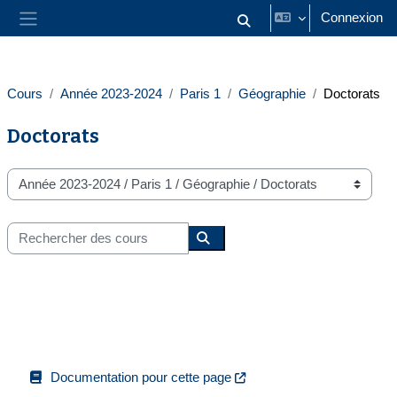
Passer au contenu principal
Connexion
Activer/désactiver la saisie
Panneau latéral
Cours
Année 2023-2024
Paris 1
Géographie
Doctorats
Doctorats
Catégories de cours
Rechercher des cours
Rechercher des cours
Documentation pour cette page