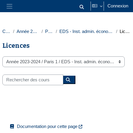
Passer au contenu principal
Connexion
Activer/désactiver la saisie
Panneau latéral
Cours
Année 2023-2024
Paris 1
EDS - Inst. admin. économique et sociale
Licences
Licences
Catégories de cours
Rechercher des cours
Rechercher des cours
Documentation pour cette page