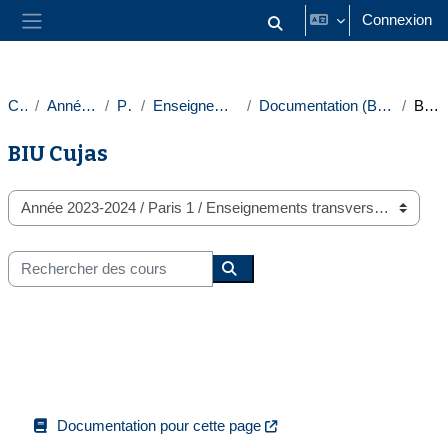
Passer au contenu principal
Connexion
Activer/désactiver la saisie
Panneau latéral
Cours
Année 2023-2024
Paris 1
Enseignements transversaux
Documentation (Bibliothèques universitaires)
BIU Cujas
BIU Cujas
Catégories de cours
Rechercher des cours
Rechercher des cours
Documentation pour cette page