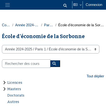
Passer au contenu principal
Connexion
Activer/désactiver la saisie
Panneau latéral
Cours
Année 2024-2025
Paris 1
École d'économie de la Sorbonne
École d'économie de la Sorbonne
Catégories de cours
Rechercher des cours
Rechercher des cours
Tout déplier
Licences
Masters
Doctorats
Autres