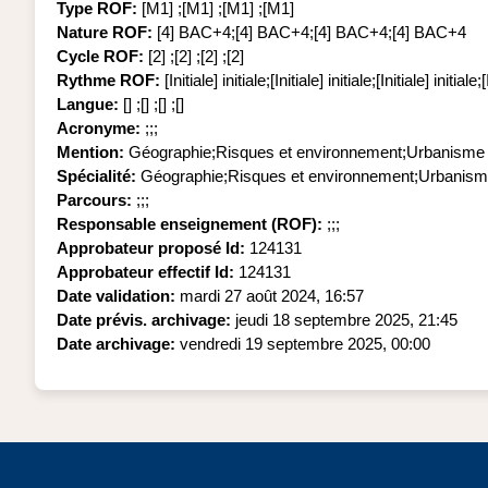
Type ROF
:
[M1] ;[M1] ;[M1] ;[M1]
Nature ROF
:
[4] BAC+4;[4] BAC+4;[4] BAC+4;[4] BAC+4
Cycle ROF
:
[2] ;[2] ;[2] ;[2]
Rythme ROF
:
[Initiale] initiale;[Initiale] initiale;[Initiale] initiale;[
Langue
:
[] ;[] ;[] ;[]
Acronyme
:
;;;
Mention
:
Géographie;Risques et environnement;Urbanism
Spécialité
:
Géographie;Risques et environnement;Urbani
Parcours
:
;;;
Responsable enseignement (ROF)
:
;;;
Approbateur proposé Id
:
124131
Approbateur effectif Id
:
124131
Date validation
:
mardi 27 août 2024, 16:57
Date prévis. archivage
:
jeudi 18 septembre 2025, 21:45
Date archivage
:
vendredi 19 septembre 2025, 00:00