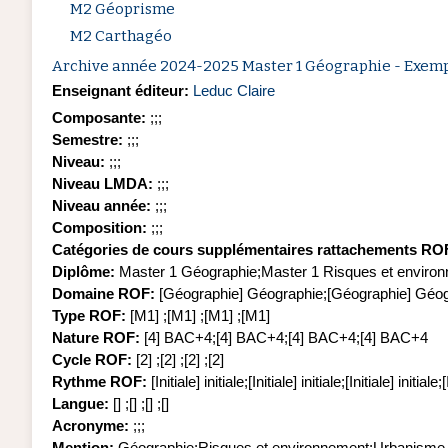
M2 Géoprisme
M2 Carthagéo
Archive année 2024-2025 Master 1 Géographie - Exemp
Enseignant éditeur:
Leduc Claire
Composante
:
;;;
Semestre
:
;;;
Niveau
:
;;;
Niveau LMDA
:
;;;
Niveau année
:
;;;
Composition
:
;;;
Catégories de cours supplémentaires rattachements RO
Diplôme
:
Master 1 Géographie;Master 1 Risques et envir
Domaine ROF
:
[Géographie] Géographie;[Géographie] G
Type ROF
:
[M1] ;[M1] ;[M1] ;[M1]
Nature ROF
:
[4] BAC+4;[4] BAC+4;[4] BAC+4;[4] BAC+4
Cycle ROF
:
[2] ;[2] ;[2] ;[2]
Rythme ROF
:
[Initiale] initiale;[Initiale] initiale;[Initiale] initiale;[
Langue
:
[] ;[] ;[] ;[]
Acronyme
:
;;;
Mention
:
Géographie;Risques et environnement;Urbanism