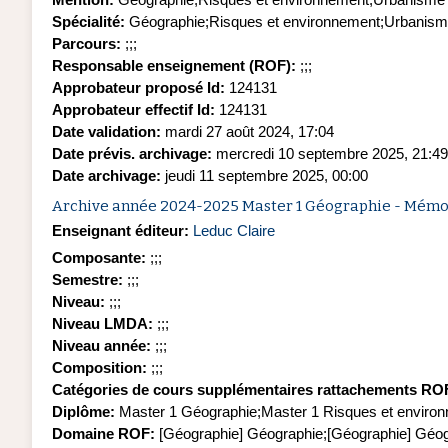
Spécialité
:
Géographie;Risques et environnement;Urbani
Parcours
:
;;;
Responsable enseignement (ROF)
:
;;;
Approbateur proposé Id
:
124131
Approbateur effectif Id
:
124131
Date validation
:
mardi 27 août 2024, 17:04
Date prévis. archivage
:
mercredi 10 septembre 2025, 21:49
Date archivage
:
jeudi 11 septembre 2025, 00:00
Archive année 2024-2025 Master 1 Géographie - Mémoir
Enseignant éditeur:
Leduc Claire
Composante
:
;;;
Semestre
:
;;;
Niveau
:
;;;
Niveau LMDA
:
;;;
Niveau année
:
;;;
Composition
:
;;;
Catégories de cours supplémentaires rattachements RO
Diplôme
:
Master 1 Géographie;Master 1 Risques et envir
Domaine ROF
:
[Géographie] Géographie;[Géographie] G