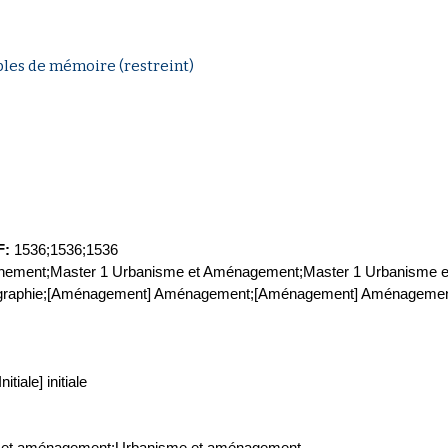
les de mémoire (restreint)
F
:
1536;1536;1536
onnement;Master 1 Urbanisme et Aménagement;Master 1 Urbanisme 
éographie;[Aménagement] Aménagement;[Aménagement] Aménageme
Initiale] initiale
e et aménagement;Urbanisme et aménagement