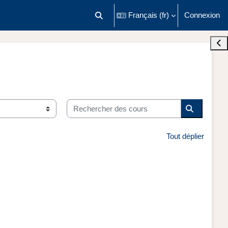
Français ‎(fr)‎
Connexion
Activer/désactiver la saisie de recherch
Ouvr
Rechercher des cours
Recherche
Tout déplier