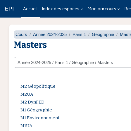
Passer au contenu principal
EPI
Accueil
Index des espaces
Mon parcours
Re
Cours
Année 2024-2025
Paris 1
Géographie
Mast
Masters
Catégories de cours
M2 Géopolitique
M2UA
M2 DynPED
M1 Géographie
M1 Environnement
M1UA