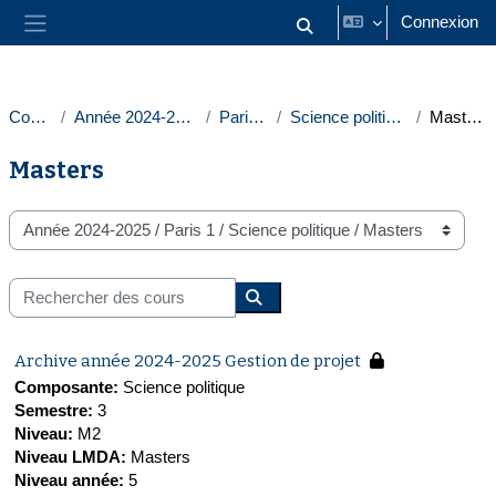
Passer au contenu principal
Connexion
Activer/désactiver la saisie
Panneau latéral
Cours
Année 2024-2025
Paris 1
Science politique
Masters
Masters
Catégories de cours
Rechercher des cours
Rechercher des cours
Archive année 2024-2025 Gestion de projet
Composante
:
Science politique
Semestre
:
3
Niveau
:
M2
Niveau LMDA
:
Masters
Niveau année
:
5