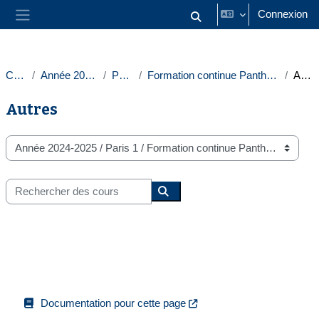
Passer au contenu principal
Connexion
Activer/désactiver la saisie
Panneau latéral
Cours
Année 2024-2025
Paris 1
Formation continue Panthéon-Sorbonne
Autres
Autres
Catégories de cours
Rechercher des cours
Rechercher des cours
Documentation pour cette page