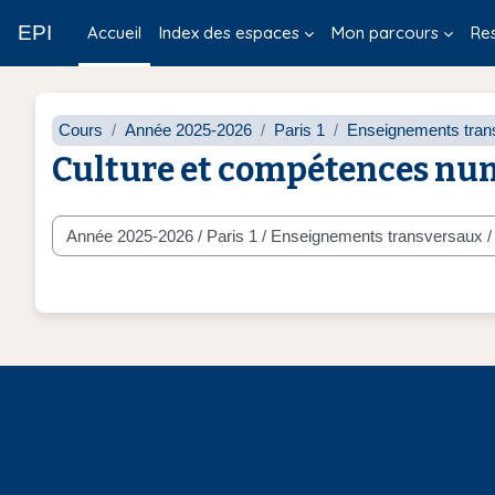
Passer au contenu principal
EPI
Accueil
Index des espaces
Mon parcours
Re
Cours
Année 2025-2026
Paris 1
Enseignements tran
Culture et compétences nu
Catégories de cours