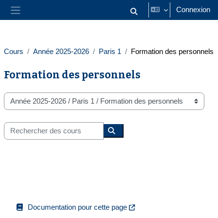
Passer au contenu principal
Connexion
Activer/désactiver la saisie
Panneau latéral
Cours
Année 2025-2026
Paris 1
Formation des personnels
Formation des personnels
Catégories de cours
Rechercher des cours
Rechercher des cours
Documentation pour cette page