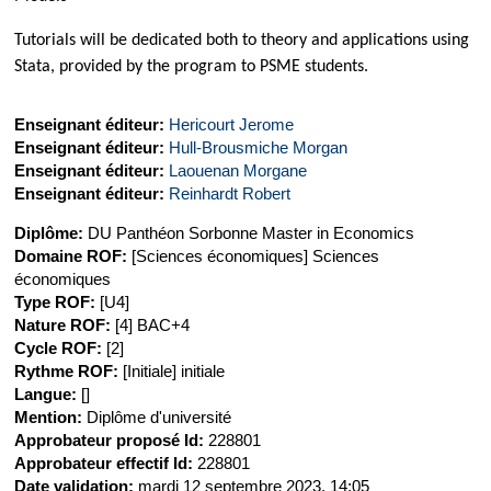
Tutorials will be dedicated both to theory and applications using
Stata, provided by the program
to PSME students.
Enseignant éditeur:
Hericourt Jerome
Enseignant éditeur:
Hull-Brousmiche Morgan
Enseignant éditeur:
Laouenan Morgane
Enseignant éditeur:
Reinhardt Robert
Diplôme
:
DU Panthéon Sorbonne Master in Economics
Domaine ROF
:
[Sciences économiques] Sciences
économiques
Type ROF
:
[U4]
Nature ROF
:
[4] BAC+4
Cycle ROF
:
[2]
Rythme ROF
:
[Initiale] initiale
Langue
:
[]
Mention
:
Diplôme d'université
Approbateur proposé Id
:
228801
Approbateur effectif Id
:
228801
Date validation
:
mardi 12 septembre 2023, 14:05