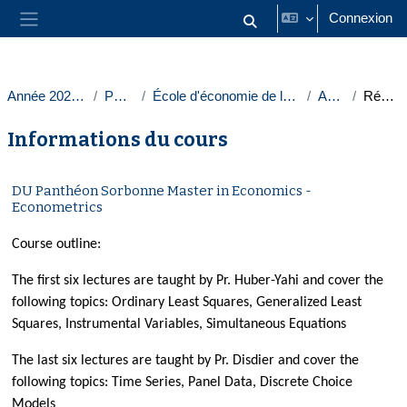
Passer au contenu principal
Connexion
Activer/désactiver la saisie
Panneau latéral
Année 2023-2024
Paris 1
École d'économie de la Sorbonne
Autres
Résumé
Informations du cours
DU Panthéon Sorbonne Master in Economics -
Econometrics
Course outline:
The first six lectures are taught by Pr. Huber-Yahi and cover the
following topics: Ordinary Least Squares, Generalized Least
Squares, Instrumental Variables, Simultaneous Equations
The last six lectures are taught by Pr. Disdier and cover the
following topics: Time Series, Panel Data, Discrete Choice
Models