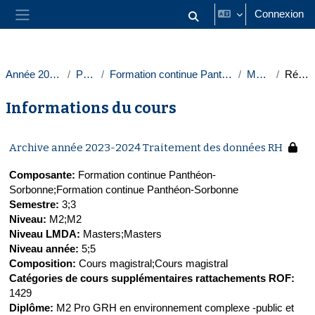
Passer au contenu principal
Connexion
Activer/désactiver la saisie
Panneau latéral
Année 2023-2024
Paris 1
Formation continue Panthéon-Sorbonne
Masters
Résumé
Informations du cours
Archive année 2023-2024 Traitement des données RH
Composante
:
Formation continue Panthéon-
Sorbonne;Formation continue Panthéon-Sorbonne
Semestre
:
3;3
Niveau
:
M2;M2
Niveau LMDA
:
Masters;Masters
Niveau année
:
5;5
Composition
:
Cours magistral;Cours magistral
Catégories de cours supplémentaires rattachements ROF
:
1429
Diplôme
:
M2 Pro GRH en environnement complexe -public et