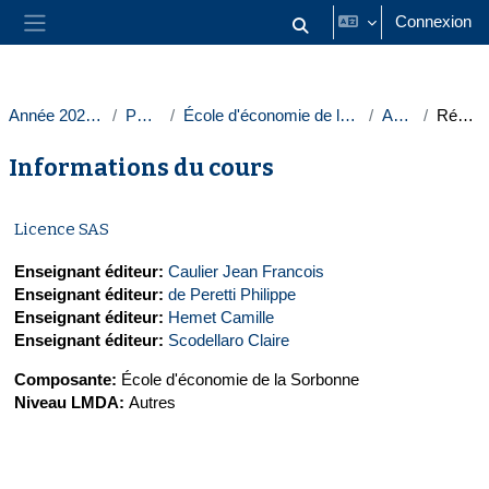
Passer au contenu principal
Connexion
Activer/désactiver la saisie
Panneau latéral
Année 2023-2024
Paris 1
École d'économie de la Sorbonne
Autres
Résumé
Informations du cours
Licence SAS
Enseignant éditeur:
Caulier Jean Francois
Enseignant éditeur:
de Peretti Philippe
Enseignant éditeur:
Hemet Camille
Enseignant éditeur:
Scodellaro Claire
Composante
:
École d'économie de la Sorbonne
Niveau LMDA
:
Autres