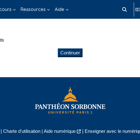
cours
Ressources
Aide
Activer/d
ts
Continuer
|
Charte d'utilisation
|
Aide numérique
|
Enseigner avec le numériqu