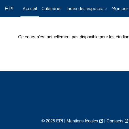
Passer au contenu principal
EPI
Accueil
Calendrier
Index des espaces
Mon par
Ce cours n’est actuellement pas disponible pour les étudian
© 2025 EPI |
Mentions légales
|
Contacts