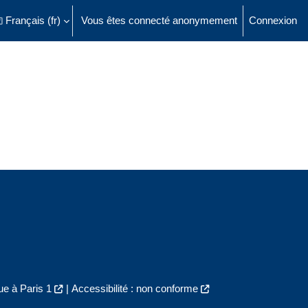
Français ‎(fr)‎
Vous êtes connecté anonymement
Connexion
ésactiver la saisie de recherche
e à Paris 1
|
Accessibilité : non conforme