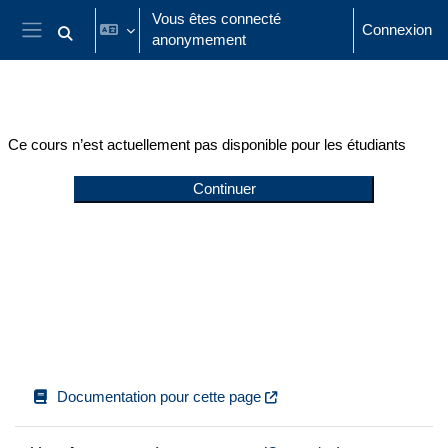
Passer au contenu principal
Vous êtes connecté
Connexion
anonymement
Activer/désactiver la saisie de recherche
Panneau latéral
Ce cours n’est actuellement pas disponible pour les étudiants
Continuer
Documentation pour cette page