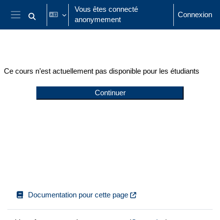
Passer au contenu principal
Vous êtes connecté
Connexion
anonymement
Activer/désactiver la saisie de recherche
Panneau latéral
Ce cours n’est actuellement pas disponible pour les étudiants
Continuer
Documentation pour cette page