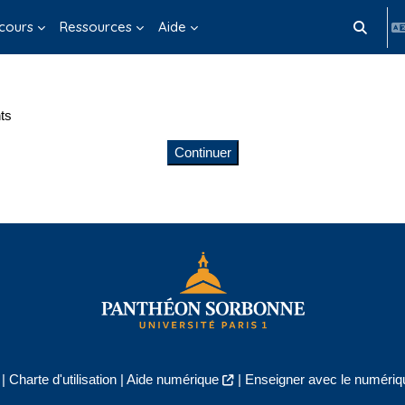
cours
Ressources
Aide
Activer/d
ts
Continuer
|
Charte d'utilisation
|
Aide numérique
|
Enseigner avec le numériqu