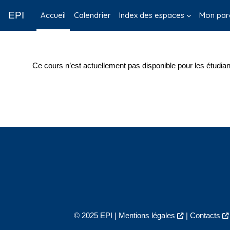
Passer au contenu principal
EPI
Accueil
Calendrier
Index des espaces
Mon par
Ce cours n’est actuellement pas disponible pour les étudian
© 2025 EPI |
Mentions légales
|
Contacts