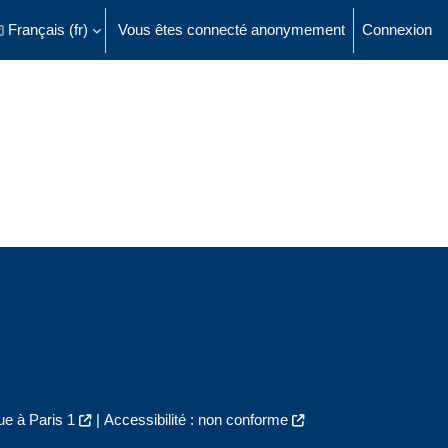
Français ‎(fr)‎
Vous êtes connecté anonymement
Connexion
ésactiver la saisie de recherche
e à Paris 1
|
Accessibilité : non conforme