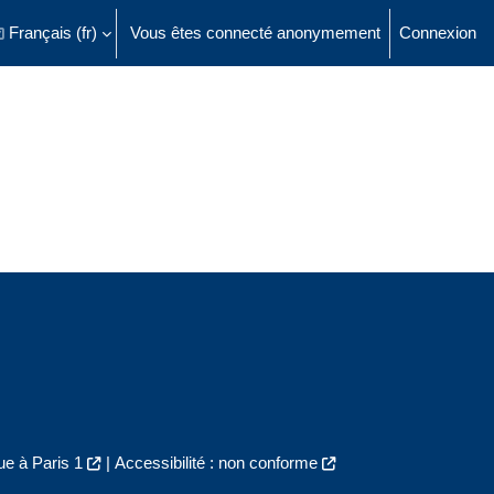
Français ‎(fr)‎
Vous êtes connecté anonymement
Connexion
ésactiver la saisie de recherche
e à Paris 1
|
Accessibilité : non conforme