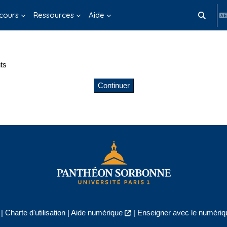
cours
Ressources
Aide
Activer/d
ts
Continuer
|
Charte d'utilisation
|
Aide numérique
|
Enseigner avec le numériqu