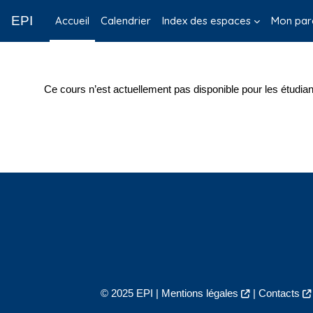
Passer au contenu principal
EPI
Accueil
Calendrier
Index des espaces
Mon par
Ce cours n’est actuellement pas disponible pour les étudian
© 2025 EPI |
Mentions légales
|
Contacts