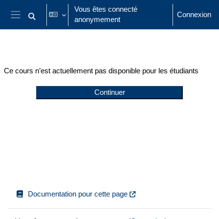
Passer au contenu principal
Vous êtes connecté
Connexion
anonymement
Activer/désactiver la saisie de recherche
Panneau latéral
Ce cours n’est actuellement pas disponible pour les étudiants
Continuer
Documentation pour cette page