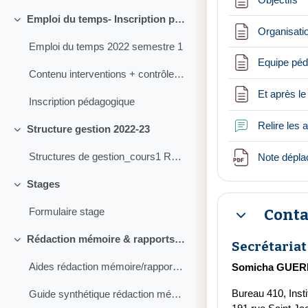
Emploi du temps- Inscription pédagogique - Contenu interventions - Modalités contrôle continu
Replier
Organisatio
Emploi du temps 2022 semestre 1
Equipe pé
Contenu interventions + contrôle continu M1 R&E
Et après l
Inscription pédagogique
Relire les
Structure gestion 2022-23
Replier
Structures de gestion_cours1 RCourault
Note dépl
Stages
Replier
Conta
Formulaire stage
Replier
Rédaction mémoire & rapports (stage pro ou stage recherche) + exemples
Secrétariat 
Replier
Aides rédaction mémoire/rapport (M1 Géo Paris 1)
Somicha GUE
Bureau 410, Inst
Guide synthétique rédaction mémoire/rapport - Fac Médecine Montpellier