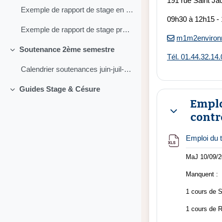
191 rue Saint Ja
Exemple de rapport de stage en structure de recherche publique - IRSTEA
09h30 à 12h15 -
Exemple de rapport de stage pro dans un Syndicat Mixte de bassin-versant
m1m2environn
Soutenance 2ème semestre
Replier
Tél. 01.44.32.14.
Calendrier soutenances juin-juil-sept 2023
Guides Stage & Césure
Replier
Emplo
contr
Replier
Emploi du
MaJ 10/09/
Manquent :
1 cours de S
1 cours de 