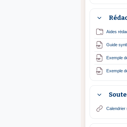
Rédac
Replier
Aides réda
Guide synt
Exemple de
Exemple de
Soute
Replier
Calendrier 