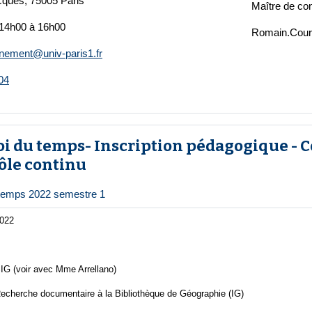
cques, 75005 Paris
Maître de co
 14h00 à 16h00
Romain.Coura
ement@univ-paris1.fr
04
i du temps- Inscription pédagogique - C
ôle continu
Fichier
 temps 2022 semestre 1
2022
IG (voir avec Mme Arrellano)
Recherche documentaire à la Bibliothèque de Géographie (IG)