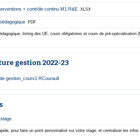
Fichier
terventions + contrôle continu M1 R&E
XLSX
Fichier
n pédagogique
PDF
pédagogique, listing des UE, cours obligatoires et cours de pré-spécialisation
ture gestion 2022-23
Fichier
 de gestion_cours1 RCourault
s
Feedback
 stage
pide, pour faire un point personnalisé sur votre stage, et centraliser les infos.