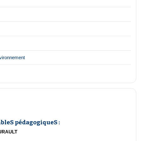
Forum
Environnement
bleS pédagogiqueS :
URAULT