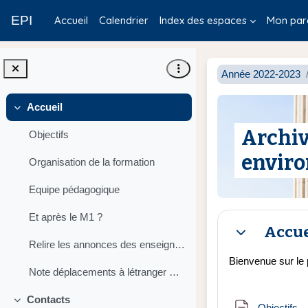
Passer au contenu principal
EPI
Accueil
Calendrier
Index des espaces
Mon par
Année 2022-2023
Accueil
Replier
Archiv
Objectifs
enviro
Organisation de la formation
Equipe pédagogique
Résumé d
Et après le M1 ?
Accue
Replier
Relire les annonces des enseignants < = > Ecrire à tous les étudiants du M1 Environnement
Bienvenue sur le
Note déplacements à létranger Décembre 2022
Contacts
Replier
P
Objectifs