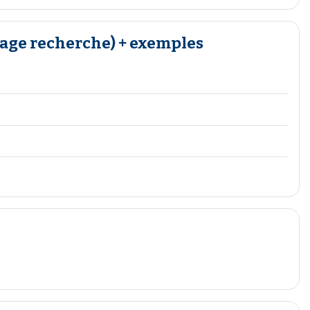
tage recherche) + exemples
r
er
ier