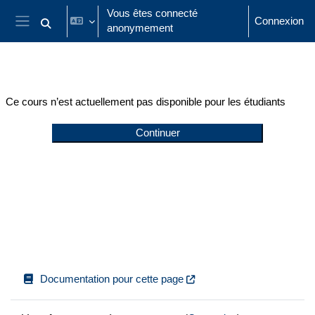
Passer au contenu principal
Vous êtes connecté
Connexion
anonymement
Activer/désactiver la saisie de recherche
Panneau latéral
Ce cours n’est actuellement pas disponible pour les étudiants
Continuer
Documentation pour cette page