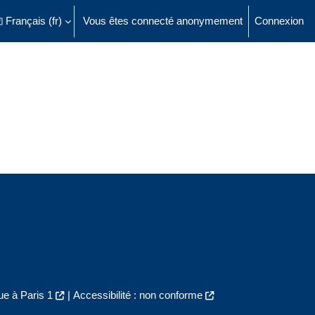
Français ‎(fr)‎
Vous êtes connecté anonymement
Connexion
ésactiver la saisie de recherche
e à Paris 1
|
Accessibilité : non conforme