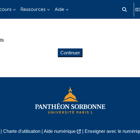
cours
Ressources
Aide
Activer/d
ts
Continuer
|
Charte d'utilisation
|
Aide numérique
|
Enseigner avec le numériqu