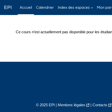
Passer au contenu principal
EPI
Accueil
Calendrier
Index des espaces
Mon par
Ce cours n’est actuellement pas disponible pour les étudian
© 2025 EPI |
Mentions légales
|
Contacts