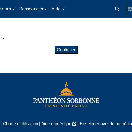
cours
Ressources
Aide
Activer/d
ts
Continuer
|
Charte d'utilisation
|
Aide numérique
|
Enseigner avec le numériqu