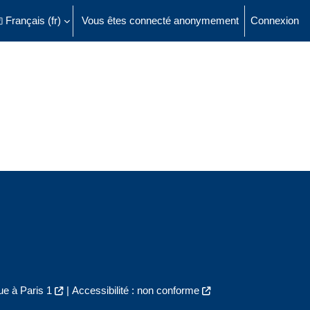
Français ‎(fr)‎
Vous êtes connecté anonymement
Connexion
ésactiver la saisie de recherche
e à Paris 1
|
Accessibilité : non conforme