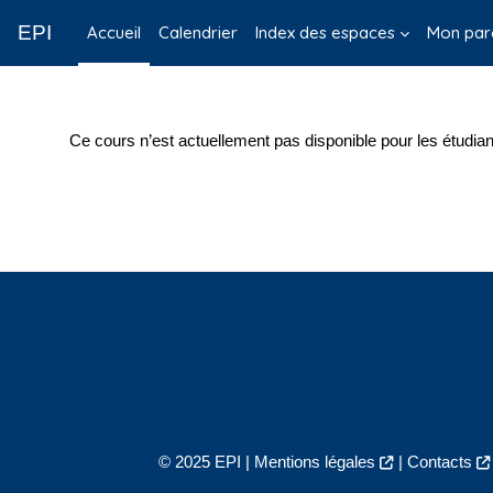
Passer au contenu principal
EPI
Accueil
Calendrier
Index des espaces
Mon par
Ce cours n’est actuellement pas disponible pour les étudian
© 2025 EPI |
Mentions légales
|
Contacts