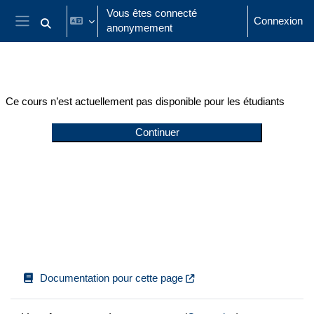
Passer au contenu principal
Vous êtes connecté
Connexion
anonymement
Activer/désactiver la saisie de recherche
Panneau latéral
Ce cours n’est actuellement pas disponible pour les étudiants
Continuer
Documentation pour cette page