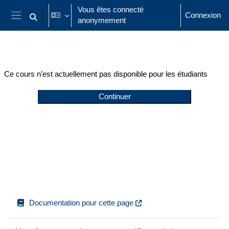
Passer au contenu principal
Vous êtes connecté
Connexion
anonymement
Activer/désactiver la saisie de recherche
Panneau latéral
Ce cours n’est actuellement pas disponible pour les étudiants
Continuer
Documentation pour cette page