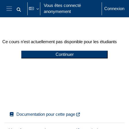
Passer au contenu principal
Vous êtes connecté
Connexion
anonymement
Activer/désactiver la saisie de recherche
Panneau latéral
Ce cours n’est actuellement pas disponible pour les étudiants
Continuer
Documentation pour cette page