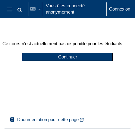
Passer au contenu principal
Vous êtes connecté
Connexion
anonymement
Activer/désactiver la saisie de recherche
Panneau latéral
Ce cours n’est actuellement pas disponible pour les étudiants
Continuer
Documentation pour cette page