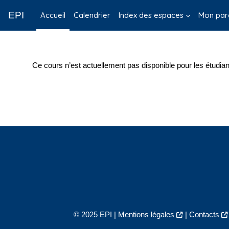
Passer au contenu principal
EPI
Accueil
Calendrier
Index des espaces
Mon par
Ce cours n’est actuellement pas disponible pour les étudian
© 2025 EPI |
Mentions légales
|
Contacts