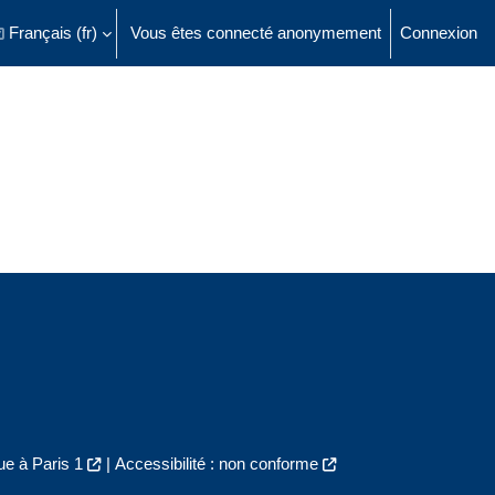
Français ‎(fr)‎
Vous êtes connecté anonymement
Connexion
ésactiver la saisie de recherche
e à Paris 1
|
Accessibilité : non conforme