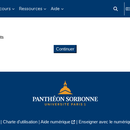
cours
Ressources
Aide
Activer/d
ts
Continuer
|
Charte d'utilisation
|
Aide numérique
|
Enseigner avec le numériqu