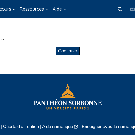
cours
Ressources
Aide
Activer/d
ts
Continuer
|
Charte d'utilisation
|
Aide numérique
|
Enseigner avec le numériqu