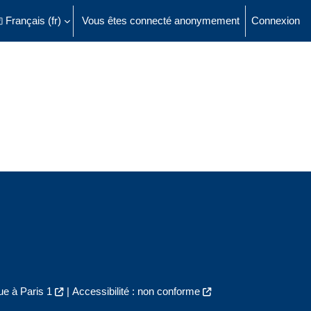
Français ‎(fr)‎
Vous êtes connecté anonymement
Connexion
ésactiver la saisie de recherche
e à Paris 1
|
Accessibilité : non conforme