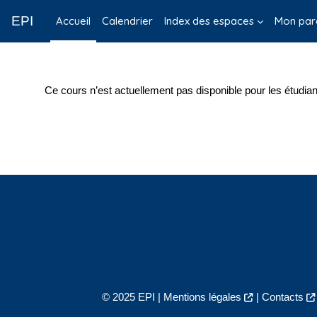
Passer au contenu principal
EPI
Accueil
Calendrier
Index des espaces
Mon par
Ce cours n’est actuellement pas disponible pour les étudian
© 2025 EPI |
Mentions légales
|
Contacts