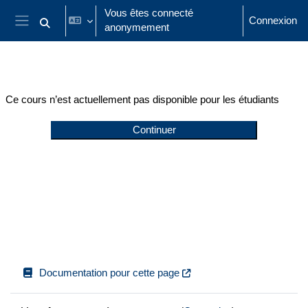
Passer au contenu principal
Vous êtes connecté
Connexion
anonymement
Activer/désactiver la saisie de recherche
Panneau latéral
Ce cours n’est actuellement pas disponible pour les étudiants
Continuer
Documentation pour cette page